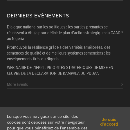
DERNIERS ÉVÈNEMENTS
Dialogue national sur les politiques : les parties prenantes se
réunissent à Abuja pour définir le plan d'action stratégique du CAADP
au Nigeria
Promouvoir la résilience grâce à des variétés améliorées, des
semences de qualité et de meilleurs systèmes semenciers : les
enseignements tirés du Nigeria
WEBINAIRE DE L'IFPRI : PRIORITÉS STRATÉGIQUES DE MISE EN
ŒUVRE DE LA DÉCLARATION DE KAMPALA DU PDDAA
More Events
PORTALS
Données
Ressources
Cours de Formation
Lorsque vous naviguez sur ce site, des
Je suis
À propos
Contact
S'abonner
cookies sont déposés sur votre navigateur
d'accord
pour que vous bénéficiez de l’ensemble des