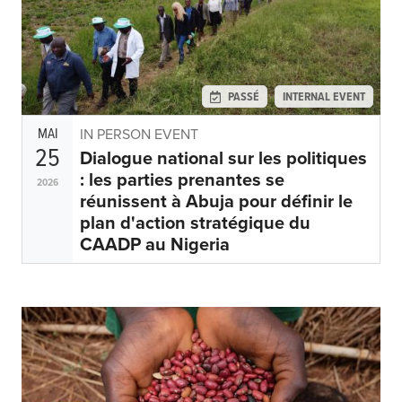
Ressources
Cours de Formation
À propos
Contact
S'abonner
PASSÉ
INTERNAL EVENT
MAI
IN PERSON EVENT
25
Dialogue national sur les politiques
PORTALS
: les parties prenantes se
2026
Food Security Portal
réunissent à Abuja pour définir le
plan d'action stratégique du
Africa South of the Sahara: English Subportal
CAADP au Nigeria
L'Afrique au Sud du Sahara: Portail Français
Asia and the Pacific Food Security Portal: Facilitated by IFPRI