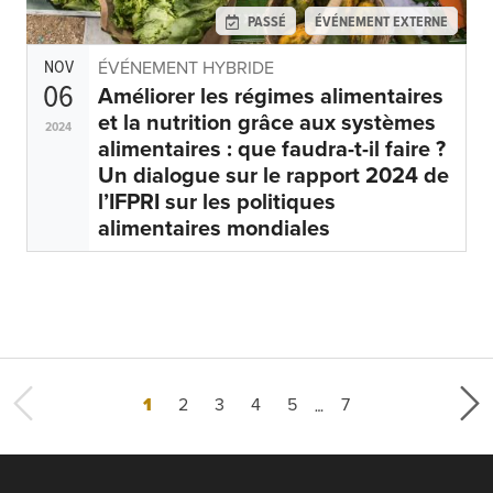
PASSÉ
ÉVÉNEMENT EXTERNE
NOV
ÉVÉNEMENT HYBRIDE
06
Améliorer les régimes alimentaires
et la nutrition grâce aux systèmes
2024
alimentaires : que faudra-t-il faire ?
Un dialogue sur le rapport 2024 de
l’IFPRI sur les politiques
alimentaires mondiales
…
Page courante
Page
Page
Page
Page
Dernière page
1
2
3
4
5
7