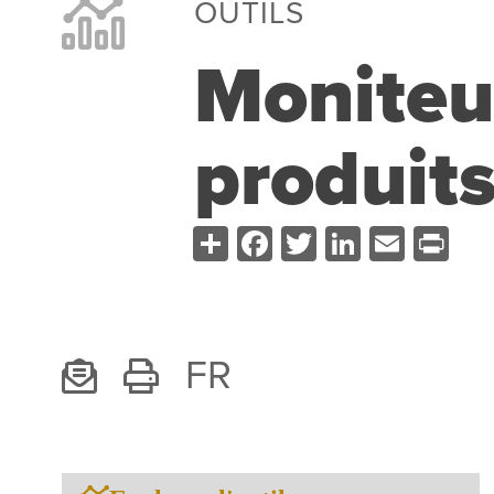
OUTILS
Moniteu
produits
Share
Facebook
Twitter
LinkedI
Emai
Pr
FR