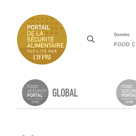
Aller au contenu principal
Données
FOOD C