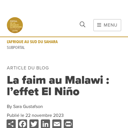
FERMER
Aller au contenu principal
MENU
L'AFRIQUE AU SUD DU SAHARA
SUBPORTAL
L'AFRIQUE AU SUD DU SAHARA
MAIN CONTENT
SUBPORTAL
FOOD CRISES & RISKS
Matières
ARTICLE DU BLOG
Risques de Crise
La faim au Malawi :
COVID-19
l’effet El Niño
Outils
Évènements
Blog
By
Sara Gustafson
INFORMATIONS
Publié le
22 novembre 2023
Share
Facebook
Twitter
LinkedIn
Email
Print
Données