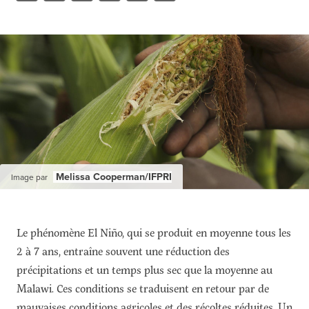
Ressources
Cours de Formation
À propos
Contact
S'abonner
PORTALS
Food Security Portal
Africa South of the Sahara: English Subportal
Melissa Cooperman/IFPRI
Image par
L'Afrique au Sud du Sahara: Portail Français
Asia and the Pacific Food Security Portal: Facilitated by IFPRI
Le phénomène El Niño, qui se produit en moyenne tous les
2 à 7 ans, entraîne souvent une réduction des
précipitations et un temps plus sec que la moyenne au
Malawi. Ces conditions se traduisent en retour par de
mauvaises conditions agricoles et des récoltes réduites. Un