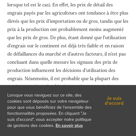
lorsque tel est le cas). En effet, les prix de détail des
engrais payés par les agriculteurs ont tendance à être plus
élevés que les prix d’importation ou de gros, tandis que les
prix à la production ont probablement moins augmenté
que les prix de gros. De plus, étant donné que l’utilisation
d’engrais sur le continent est déjà très faible et en raison
de défaillances du marché et d’autres facteurs, il n’est pas
concluant dans quelle mesure les signaux des prix de
production influencent les décisions d’utilisation des
engrais. Néanmoins, il est probable que la plupart des
producteurs de maïs africains se soient trouvés dans une
situation pire pendant la période de flambée des prix des
Lorsque vous naviguez sur ce site, des
Je suis
cookies sont déposés sur votre navigateur
engrais.
d'accord
pour que vous bénéficiez de l’ensemble des
fonctionnalités proposées. En cliquant "Je
suis d'accord", vous accepter notre politique
Ce que nous avons appris et ce qu'il faut surveiller à
de gestions des cookies.
En savoir plus
l'avenir