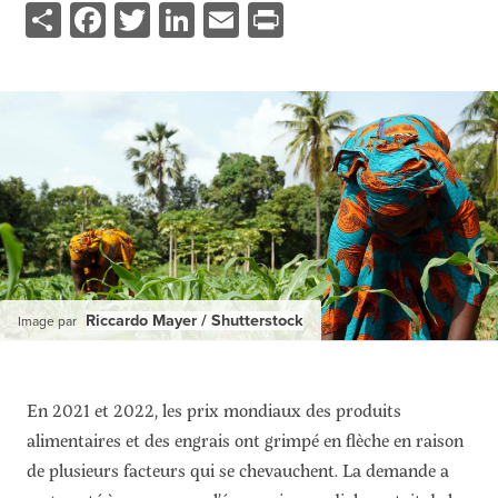
Share
Facebook
Twitter
LinkedIn
Email
Print
Ressources
Cours de Formation
À propos
Contact
S'abonner
PORTALS
Food Security Portal
Africa South of the Sahara: English Subportal
L'Afrique au Sud du Sahara: Portail Français
Riccardo Mayer / Shutterstock
Image par
Asia and the Pacific Food Security Portal: Facilitated by IFPRI
En 2021 et 2022, les prix mondiaux des produits
alimentaires et des engrais ont grimpé en flèche en raison
de plusieurs facteurs qui se chevauchent. La demande a