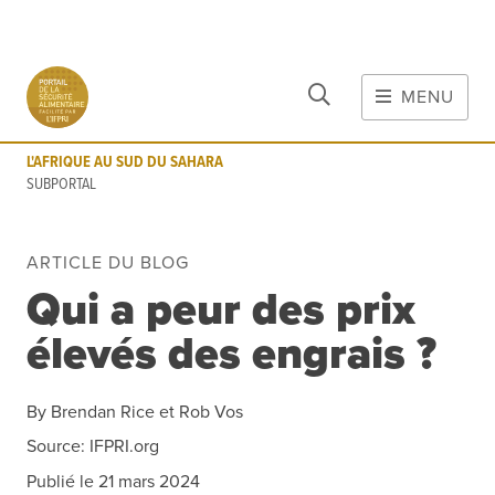
FERMER
Aller au contenu principal
MENU
L'AFRIQUE AU SUD DU SAHARA
SUBPORTAL
L'AFRIQUE AU SUD DU SAHARA
MAIN CONTENT
SUBPORTAL
FOOD CRISES & RISKS
Matières
ARTICLE DU BLOG
Risques de Crise
Qui a peur des prix
COVID-19
élevés des engrais ?
Outils
Évènements
Blog
By
Brendan Rice et Rob Vos
INFORMATIONS
Source:
IFPRI.org
Données
Publié le
21 mars 2024