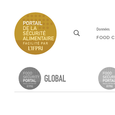
Aller au contenu principal
Données
FOOD C