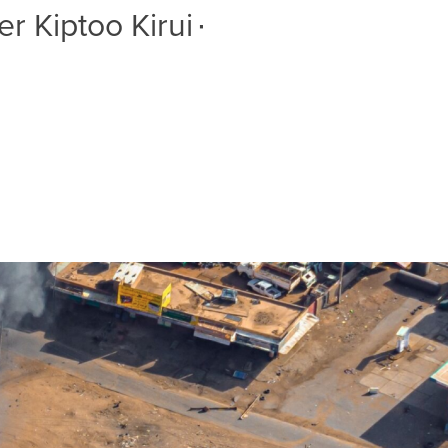
r Kiptoo Kirui
∙