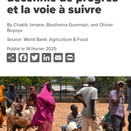
Ressources
et la voie à suivre
Cours de Formation
À propos
Contact
By
Chakib Jenane, Boutheina Guermazi, and Olivier
Buyoya
S'abonner
Source:
World Bank: Agriculture & Food
Publié le
14 février 2025
PORTALS
Share
Facebook
Twitter
LinkedIn
Email
Print
Food Security Portal
Africa South of the Sahara: English Subportal
L'Afrique au Sud du Sahara: Portail Français
Asia and the Pacific Food Security Portal: Facilitated by IFPRI