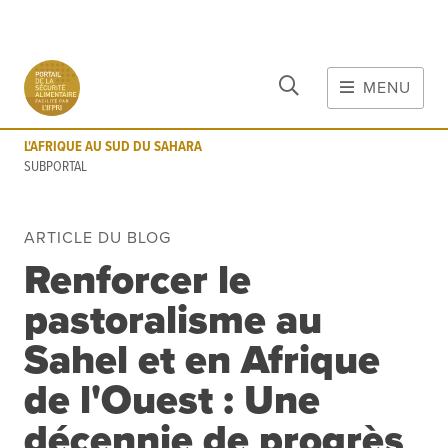
FERMER
Aller au contenu principal
MENU
L'AFRIQUE AU SUD DU SAHARA
SUBPORTAL
L'AFRIQUE AU SUD DU SAHARA
MAIN CONTENT
SUBPORTAL
FOOD CRISES & RISKS
Matières
ARTICLE DU BLOG
Risques de Crise
Renforcer le
COVID-19
pastoralisme au
Outils
Évènements
Blog
Sahel et en Afrique
de l'Ouest : Une
INFORMATIONS
décennie de progrès
Données