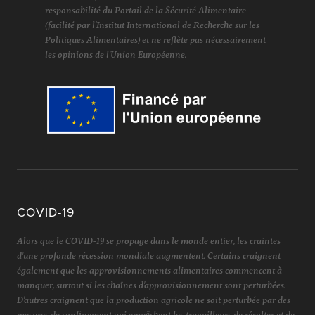
responsabilité du Portail de la Sécurité Alimentaire
(facilité par l'Institut International de Recherche sur les
Politiques Alimentaires) et ne reflète pas nécessairement
les opinions de l'Union Européenne.
COVID-19
Alors que le COVID-19 se propage dans le monde entier, les craintes
d'une profonde récession mondiale augmentent. Certains craignent
également que les approvisionnements alimentaires commencent à
manquer, surtout si les chaînes d'approvisionnement sont perturbées.
D'autres craignent que la production agricole ne soit perturbée par des
mesures de confinement qui empêchent les travailleurs de récolter et de