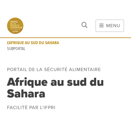
FERMER
Aller au contenu principal
MENU
L'AFRIQUE AU SUD DU SAHARA
SUBPORTAL
L'AFRIQUE AU SUD DU SAHARA
MAIN CONTENT
SUBPORTAL
FOOD CRISES & RISKS
Matières
PORTAIL DE LA SÉCURITÉ ALIMENTAIRE
Risques de Crise
Afrique au sud du
COVID-19
Sahara
Outils
Évènements
Blog
FACILITÉ PAR L’IFPRI
INFORMATIONS
Données