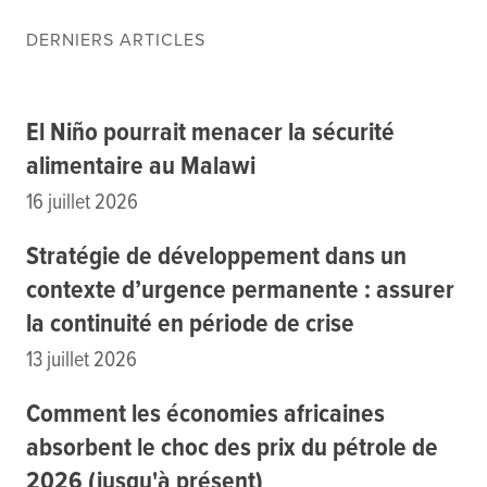
Ressources
Cours de Formation
DERNIERS ARTICLES
À propos
Contact
S'abonner
El Niño pourrait menacer la sécurité
alimentaire au Malawi
PORTALS
16 juillet 2026
Food Security Portal
Stratégie de développement dans un
Africa South of the Sahara: English Subportal
contexte d’urgence permanente : assurer
L'Afrique au Sud du Sahara: Portail Français
la continuité en période de crise
Asia and the Pacific Food Security Portal: Facilitated by IFPRI
13 juillet 2026
Comment les économies africaines
absorbent le choc des prix du pétrole de
2026 (jusqu'à présent)