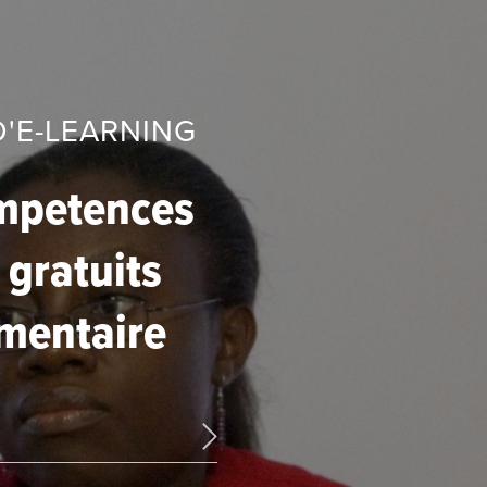
D'E-LEARNING
ompetences
 gratuits
imentaire