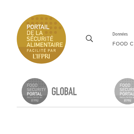
Aller au contenu principal
Données
FOOD C