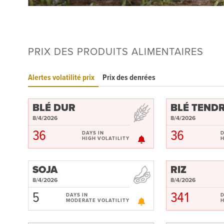
PRIX DES PRODUITS ALIMENTAIRES
Alertes volatilité prix
Prix des denrées
BLÉ DUR
BLÉ TEND
8/4/2026
8/4/2026
36
36
DAYS IN
D
HIGH VOLATILITY
H
SOJA
RIZ
8/4/2026
8/4/2026
5
341
DAYS IN
D
MODERATE VOLATILITY
H