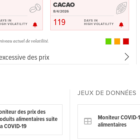
CACAO
8/4/2026
119
AYS IN
DAYS IN
IGH VOLATILITY
HIGH VOLATILITY
niveau actuel de volatilité.
 excessive des prix
JEUX DE DONNÉES
niteur des prix des
Moniteur COVID-1
oduits alimentaires suite
alimentaires
la COVID-19