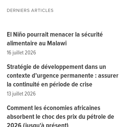
Ressources
Cours de Formation
DERNIERS ARTICLES
À propos
Contact
S'abonner
El Niño pourrait menacer la sécurité
alimentaire au Malawi
PORTALS
16 juillet 2026
Food Security Portal
Stratégie de développement dans un
Africa South of the Sahara: English Subportal
contexte d’urgence permanente : assurer
L'Afrique au Sud du Sahara: Portail Français
la continuité en période de crise
Asia and the Pacific Food Security Portal: Facilitated by IFPRI
13 juillet 2026
Comment les économies africaines
absorbent le choc des prix du pétrole de
2026 (jusqu'à présent)