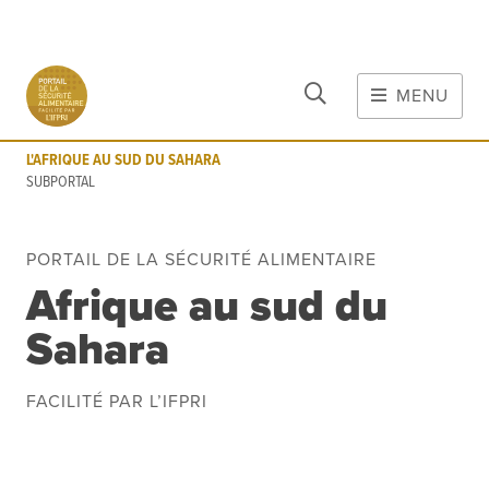
FERMER
Aller au contenu principal
MENU
L'AFRIQUE AU SUD DU SAHARA
SUBPORTAL
L'AFRIQUE AU SUD DU SAHARA
MAIN CONTENT
SUBPORTAL
FOOD CRISES & RISKS
Matières
PORTAIL DE LA SÉCURITÉ ALIMENTAIRE
Risques de Crise
Afrique au sud du
COVID-19
Sahara
Outils
Évènements
Blog
FACILITÉ PAR L’IFPRI
INFORMATIONS
Données